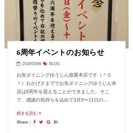
6周年イベントのお知らせ
2018/03/06
BLOG
お魚ダイニングゆうじん徳重本店です（＾Ｏ
＾）おかげさまででお魚ダイニングゆうじん本
店は6周年を迎えることができました。そこ
で、感謝の気持ちを込めて3月9〜11日の…
続きを読む
Share :
B!