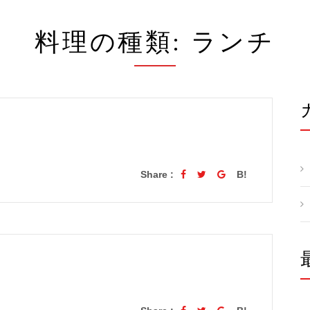
料理の種類:
ランチ
Share :
B!