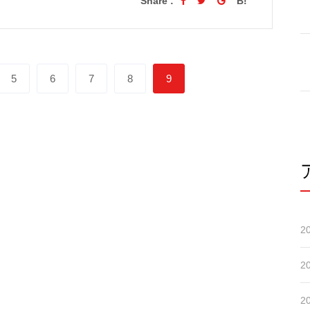
Share :
B!
5
6
7
8
9
2
2
2